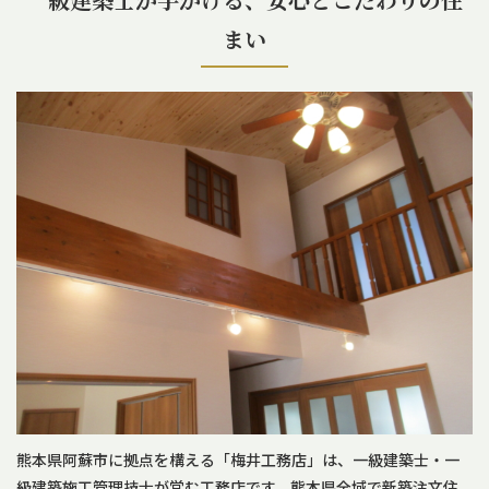
会社概要
まい
プライバシーポリシー
お問い合わせ
施工事例
お知らせ
スタッフブログ
熊本県阿蘇市に拠点を構える「梅井工務店」は、一級建築士・一
級建築施工管理技士が営む工務店です。熊本県全域で新築注文住