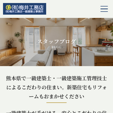
ホーム
選ばれる理由
スタッフブログ
BLOG
梅井工務店の注文住宅
水まわりリフォーム
熊本県で一級建築士・一級建築施工管理技士
介護リフォーム
によるこだわりの住まい。新築住宅もリフォ
内装リフォーム・リノベーション
ームもおまかせください
外壁・屋根改修
一級建築士が手がける、安心とこだわりの住