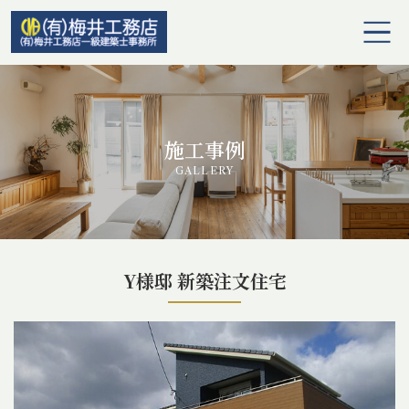
ホーム
選ばれる理由
施工事例
GALLERY
梅井工務店の注文住宅
水まわりリフォーム
Y様邸 新築注文住宅
介護リフォーム
内装リフォーム・リノベーション
外壁・屋根改修